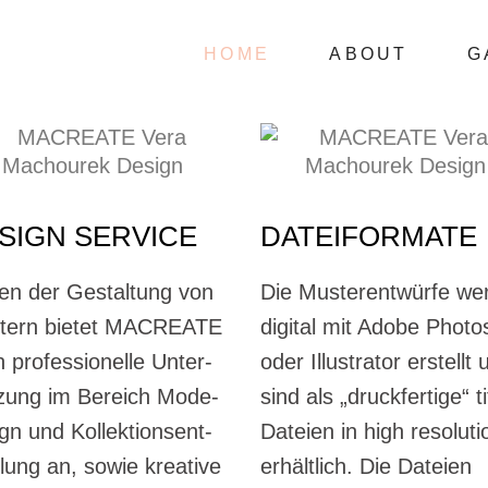
HOME
ABOUT
G
SIGN SERVICE
DATEIFORMATE
en der Gestaltung von
Die Musterentwürfe we
tern bietet MACREATE
digital mit Adobe Phot
 professionelle Unter-
oder Illustrator erstellt 
zung im Bereich Mode-
sind als „druckfertige“ ti
gn und Kollektionsent-
Dateien in high resoluti
lung an, sowie kreative
erhältlich. Die Dateien